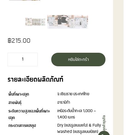
฿
215.00
จำนวน
หยิบใส่ตะกร้า
กาแฟ
มี
รายละเอียดผลิตภัณฑ์
วนา
ซิก
พื้นที่เพาะปลูก
จ.เชียงราย ประเทศไทย
เนเจอร์
เบ
สายพันธุ์
อาราบิก้า
ลนด์:
ระดับความสูงของเพื้นที่เพาะ
เหนือระดับน้ำทะเล 1,000 –
1,400 เมตร
ปลูก
กาแฟ
ลูกค้าธุรกิจ
กระบวนการแปรรูป
Dry (แปรรูปแบบแห้ง) & Fully
ดริป
Washed (แปรรูปแบบเปียก)
ออร์แกนิ