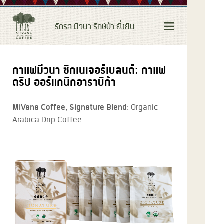
รักรส มีวนา รักษ์ป่า ยั่งยืน
กาแฟมีวนา ซิกเนเจอร์เบลนด์: กาแฟ
ดริป ออร์แกนิกอาราบิก้า
เรื่องราวของมีวนา
กาแฟออร์แกนิคใต้ร่มเงาป่าต้นน้ำ
MiVana Coffee, Signature Blend
: Organic
Arabica Drip Coffee
ระบบการค้าที่เป็นธรรม
อนุรักษ์และฟื้นฟูป่าต้นน้ำ
ความพิถีพิถันทุกขั้นตอน