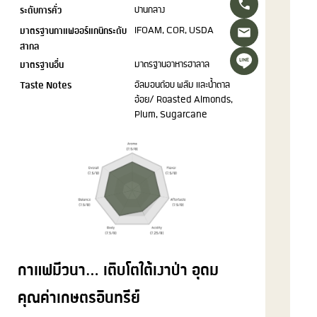
ระดับการคั่ว
ปานกลาง
กอา
มาตรฐานกาแฟออร์แกนิกระดับ
IFOAM, COR, USDA
รา
สากล
บิ
มาตรฐานอื่น
มาตรฐานอาหารฮาลาล
ก้า
Taste Notes
อัลมอนด์อบ พลัม และน้ำตาล
ชิ้น
อ้อย/ Roasted Almonds,
Plum, Sugarcane
กาแฟมีวนา… เติบโตใต้เงาป่า อุดม
คุณค่าเกษตรอินทรีย์